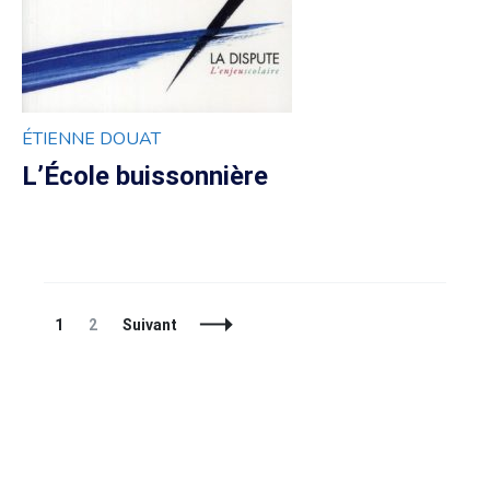
ÉTIENNE DOUAT
L’École buissonnière
Navigation
Page
Page
1
2
Suivant
des
articles