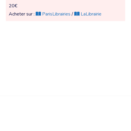
20€
Acheter sur :
ParisLibrairies
/
LaLibrairie