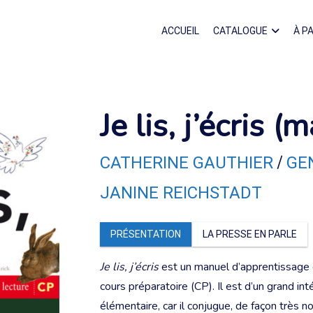
ACCUEIL
CATALOGUE
À P
Je lis, j’écris 
/
CATHERINE GAUTHIER
GE
JANINE REICHSTADT
PRÉSENTATION
LA PRESSE EN PARLE
Je lis, j’écris
est un manuel d’apprentissage de
cours préparatoire (CP). Il est d’un grand int
élémentaire, car il conjugue, de façon très n