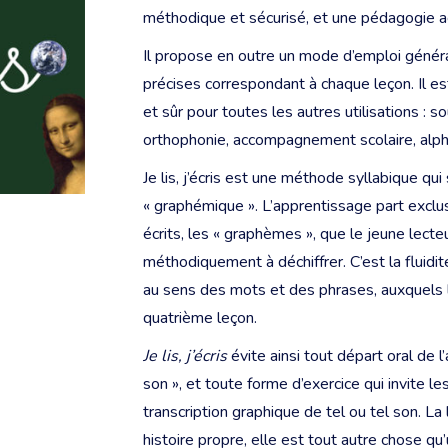
méthodique et sécurisé, et une pédagogie ac
Il propose en outre un mode d’emploi généra
précises correspondant à chaque leçon. Il es
et sûr pour toutes les autres utilisations : s
orthophonie, accompagnement scolaire, alpha
Je lis, j’écris est une méthode syllabique q
« graphémique ». L’apprentissage part exclu
écrits, les « graphèmes », que le jeune lec
méthodiquement à déchiffrer. C’est la fluidit
au sens des mots et des phrases, auxquels l
quatrième leçon.
Je lis, j’écris
évite ainsi tout départ oral de 
son », et toute forme d’exercice qui invite le
transcription graphique de tel ou tel son. La
histoire propre, elle est tout autre chose qu