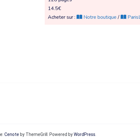
14.5€
Acheter sur :
Notre boutique
/
ParisL
me:
Cenote
by ThemeGrill. Powered by
WordPress
.