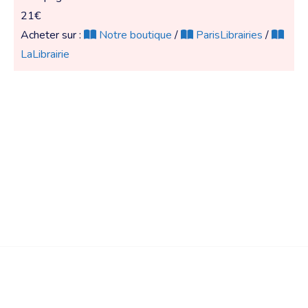
21€
Acheter sur :
Notre boutique
/
ParisLibrairies
/
LaLibrairie