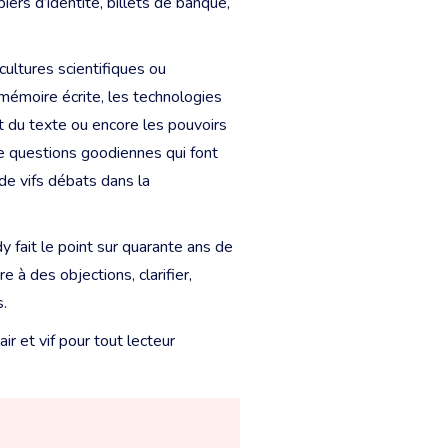
iers d’identité, billets de banque,
ultures scientifiques ou
sa mémoire écrite, les technologies
nt du texte ou encore les pouvoirs
de questions goodiennes qui font
de vifs débats dans la
y fait le point sur quarante ans de
 à des objections, clarifier,
.
air et vif pour tout lecteur