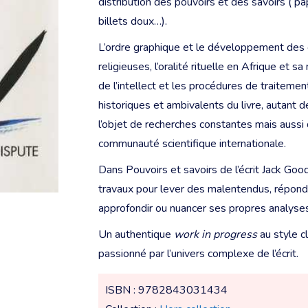
distribution des pouvoirs et des savoirs ( pap
billets doux…).
L’ordre graphique et le développement des c
religieuses, l’oralité rituelle en Afrique et 
de l’intellect et les procédures de traiteme
historiques et ambivalents du livre, autant 
l’objet de recherches constantes mais aussi 
communauté scientifique internationale.
Dans Pouvoirs et savoirs de l’écrit Jack Good
travaux pour lever des malentendus, répondre
approfondir ou nuancer ses propres analyses
Un authentique
work in progress
au style cl
passionné par l’univers complexe de l’écrit.
ISBN : 9782843031434