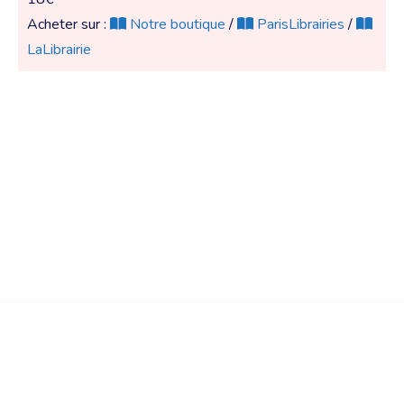
Acheter sur :
Notre boutique
/
ParisLibrairies
/
LaLibrairie