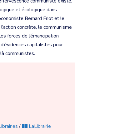
ne effervescence communiste existe,
logique et écologique dans
’économiste Bernard Friot et le
 l’action concrète, le communisme
les forces de l’émancipation
d’évidences capitalistes pour
à-là communistes.
ibrairies
/
LaLibrairie