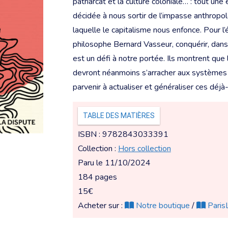
patriarcat et la culture coloniale… : tout u
décidée à nous sortir de l’impasse anthropo
laquelle le capitalisme nous enfonce. Pour l
philosophe Bernard Vasseur, conquérir, dans
est un défi à notre portée. Ils montrent que 
devront néanmoins s’arracher aux systèmes 
parvenir à actualiser et généraliser ces déj
TABLE DES MATIÈRES
ISBN : 9782843033391
Collection :
Hors collection
Paru le 11/10/2024
184 pages
15€
Acheter sur :
Notre boutique
/
ParisL